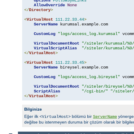
Options
FollowSymLinks
AllowOverride
None
</
Directory
>
<
VirtualHost
111.22
.
33.44
>
ServerName
 kurumsal
.
example
.
com

CustomLog
"logs/access_log.kurumsal"
 vcomm
VirtualDocumentRoot
"/siteler/kurumsal/%0
VirtualScriptAlias
"/siteler/kurumsal/%0
</
VirtualHost
>
<
VirtualHost
111.22
.
33.45
>
ServerName
 bireysel
.
example
.
com

CustomLog
"logs/access_log.bireysel"
 vcomm
VirtualDocumentRoot
"/siteler/bireysel/%0
ScriptAlias
"/cgi-bin/"
"/siteler
</
VirtualHost
>
Bilginize
Eğer ilk
bölümü bir
yönergesi
<VirtualHost>
ServerName
değilse bu istenmeyen duruma bir çözüm olarak bir bilgil