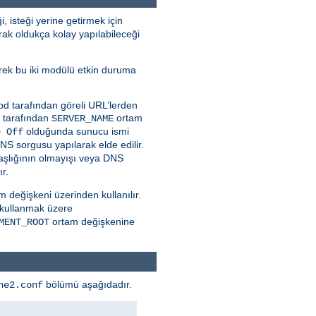
, isteği yerine getirmek için
ak oldukça kolay yapılabileceği
erek bu iki modülü etkin duruma
tpd tarafından göreli URL’lerden
r tarafından
ortam
SERVER_NAME
olduğunda sunucu ismi
e Off
NS sorgusu yapılarak elde edilir.
şlığının olmayışı veya DNS
r.
 değişkeni üzerinden kullanılır.
ı kullanmak üzere
ortam değişkenine
MENT_ROOT
bölümü aşağıdadır.
he2.conf