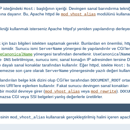
TP isteğindeki
başlığının içeriği. Devingen sanal barındırma tekniği
Host:
sına dayanır. Bu, Apache httpd ile
modülünü kullanar
mod_vhost_alias
tekniği kullanmak isterseniz Apache httpd'yi yeniden yapılandırıp derley
çin bazı bilgileri istekten saptamak gerekir. Bunlardan en önemlisi, ht
u ismidir. Sunucu ismi
yönergesi ile yapılandırılır ve CGI’le
ServerName
yönergesi tarafından denetlenir.
eCanonicalName
UseCanonicalNam
belirtilmişse, sunucu ismi, sanal konağın IP adresinden tersine D
e DNS
e dayalı sanal konaklar tarafından kullanılır. Eğer httpd, istekte
ba
Host:
edemezse son çare olarak
yönergesinde yazılı değeri kullanı
ServerName
landırılan belge kök dizini olup CGI’ler tarafından
ortam
DOCUMENT_ROOT
ini URI’lere eşlerken kullanılır. Fakat sunucu devingen sanal konaklar
 bir modül devreye girer (
veya
).
mod_vhost_alias
mod_rewrite
DOCU
azsa CGI veya SSI belgeleri yanlış değerlerle üretilirler.
sinin
kullanarak gerçekleştirilmiş halini içeren
mod_vhost_alias
apac