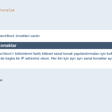
şturalım
örnekleri vardır.
mentRoot
Konaklar
bölümlerini farklı kitlesel sanal konak yapılandırmaları için kull
alHost>
in de başka bir IP adresiniz olsun. Her biri için ayrı ayrı sanal konaklar a
n
