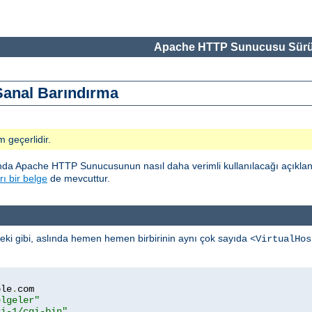
Apache HTTP Sunucusu Sürü
 Sanal Barındırma
m geçerlidir.
sında Apache HTTP Sunucusunun nasıl daha verimli kullanılacağı açıklanm
rı bir belge
de mevcuttur.
eki gibi, aslında hemen hemen birbirinin aynı çok sayıda
<VirtualHos
ple
.
com

elgeler"
ri-1/cgi-bin"