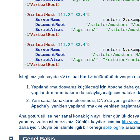
</
VirtualHost
>
<
VirtualHost
111.22
.
33.44
>
ServerName
                 musteri-2
.
exam
DocumentRoot
"/siteler/musteri-2/b
ScriptAlias
"/cgi-bin/"
"/siteler/mus
</
VirtualHost
>
<
VirtualHost
111.22
.
33.44
>
ServerName
                 musteri-N
.
exam
DocumentRoot
"/siteler/musteri-N
ScriptAlias
"/cgi-bin/"
"/siteler/must
</
VirtualHost
>
İsteğimiz çok sayıda
bölümünü devingen olar
<VirtualHost>
Yapılandırma dosyanız küçüleceği için Apache daha çab
yapılandırmanın bakımı da kolaylaşacağı için hatalar da
Yeni sanal konakların eklenmesi, DNS’de yeni girdiler o
Apache’yi yeniden yapılandırmak ve yeniden başlatma
Ana götürüsü ise her sanal konak için ayrı birer günlük dos
yapmayı zaten istemezsiniz. Günlük kayıtları için bir
fifo veya 
daha iyidir. Böyle bir işlemle ilgili bir örneği
split-logfile
aracının
Genel Bakış