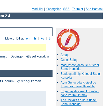
Modüller
|
Yönergeler
|
SSS
|
Terimler
|
Site Haritası
m 2.4
Mevcut Diller:
en
|
fr
|
ko
|
tr
Amaç
ıştır. Devingen kitlesel konakları
Genel Bakış
mod_vhost_alias ile Kitlesel
Sanal Konaklar
Basitleştirilmiş Kitlesel Sanal
Konaklar
bölümü içereceği zaman
t>
Aynı Sunucuda Kişisel ve
Kurumsal Sanal Konaklar
IP’ye dayalı sanal konakları
daha verimli kılmak
ile Kitlesel
mod_rewrite
Sanal Konaklar