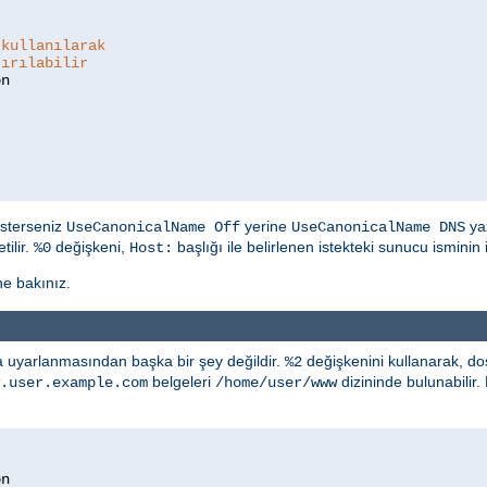
 kullanılarak
tırılabilir
isterseniz
yerine
yaz
UseCanonicalName Off
UseCanonicalName DNS
ilir.
değişkeni,
başlığı ile belirlenen istekteki sunucu isminin i
%0
Host:
e bakınız.
a uyarlanmasından başka bir şey değildir.
değişkenini kullanarak, d
%2
belgeleri
dizininde bulunabilir.
.user.example.com
/home/user/www