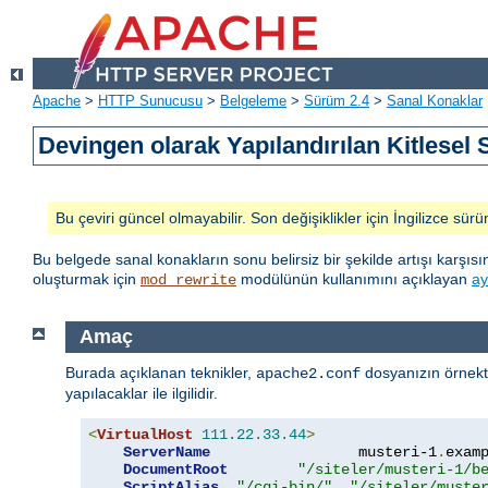
Apache
>
HTTP Sunucusu
>
Belgeleme
>
Sürüm 2.4
>
Sanal Konaklar
Devingen olarak Yapılandırılan Kitlesel
Bu çeviri güncel olmayabilir. Son değişiklikler için İngilizce sürü
Bu belgede sanal konakların sonu belirsiz bir şekilde artışı karşı
oluşturmak için
modülünün kullanımını açıklayan
ay
mod_rewrite
Amaç
Burada açıklanan teknikler,
dosyanızın örnekt
apache2.conf
yapılacaklar ile ilgilidir.
<
VirtualHost
111.22
.
33.44
>
ServerName
                 musteri-1
.
exam
DocumentRoot
"/siteler/musteri-1/b
ScriptAlias
"/cgi-bin/"
"/siteler/muste