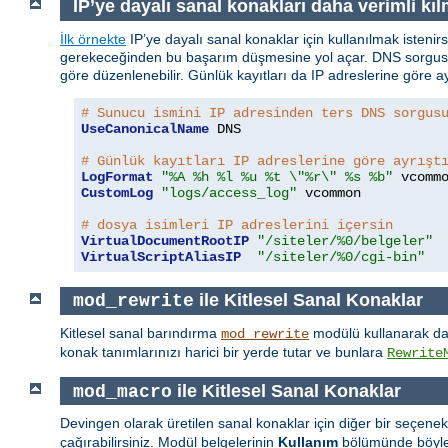
IP’ye dayalı sanal konakları daha verimli kı
İlk örnekte
IP’ye dayalı sanal konaklar için kullanılmak istenirs
gerekeceğinden bu başarım düşmesine yol açar. DNS sorgusu ih
göre düzenlenebilir. Günlük kayıtları da IP adreslerine göre ayr
# Sunucu ismini IP adresinden ters DNS sorgus
UseCanonicalName
 DNS

# Günlük kayıtları IP adreslerine göre ayrışt
LogFormat
"%A %h %l %u %t \"%r\" %s %b"
CustomLog
"logs/access_log"
 vcommon

# dosya isimleri IP adreslerini içersin
VirtualDocumentRootIP
"/siteler/%0/belgeler"
VirtualScriptAliasIP
"/siteler/%0/cgi-bin"
ile Kitlesel Sanal Konaklar
mod_rewrite
Kitlesel sanal barındırma
modülü kullanarak da 
mod_rewrite
konak tanımlarınızı harici bir yerde tutar ve bunlara
Rewrite
ile Kitlesel Sanal Konaklar
mod_macro
Devingen olarak üretilen sanal konaklar için diğer bir seçene
çağırabilirsiniz. Modül belgelerinin
Kullanım
bölümünde böyle b