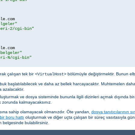
ple
.
com

elgeler"
teri-2/cgi-bin"
ple
.
com

/belgeler"
eri-N/cgi-bin"
ak çalışan tek bir
bölümüyle değiştirmektir. Bunun elbet
<VirtualHost>
uk başlatılabilecek ve daha az bellek harcayacaktır. Muhtemelen daha
 azalacaktır.
luşturmak ve dosya sisteminde bununla ilgili dizinleri açmak dışında bi
k zorunda kalmayacaksınız.
yasına sahip olamayacak olmanızdır. Öte yandan,
dosya tanıtıcılarının sı
bir boru hattı
oluşturmak ve diğer uçta çalışan bir süreç vasıtasıyla gün
 belgesinde bulabilirsiniz.