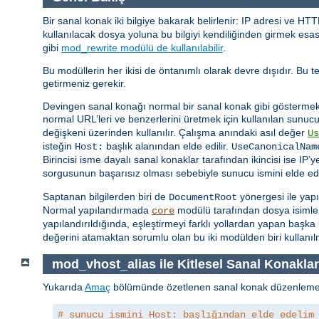
Bir sanal konak iki bilgiye bakarak belirlenir: IP adresi ve HT
kullanılacak dosya yoluna bu bilgiyi kendiliğinden girmek esa
gibi
mod_rewrite modülü de kullanılabilir
.
Bu modüllerin her ikisi de öntanımlı olarak devre dışıdır. Bu 
getirmeniz gerekir.
Devingen sanal konağı normal bir sanal konak gibi göstermek i
normal URL’leri ve benzerlerini üretmek için kullanılan sunuc
değişkeni üzerinden kullanılır. Çalışma anındaki asıl değer
Us
isteğin
başlık alanından elde edilir.
Host:
UseCanonicalNam
Birincisi isme dayalı sanal konaklar tarafından ikincisi ise IP’y
sorgusunun başarısız olması sebebiyle sunucu ismini elde 
Saptanan bilgilerden biri de
yönergesi ile yapı
DocumentRoot
Normal yapılandırmada
modülü tarafından dosya isimler
core
yapılandırıldığında, eşleştirmeyi farklı yollardan yapan başka
değerini atamaktan sorumlu olan bu iki modülden biri kullanılm
mod_vhost_alias ile Kitlesel Sanal Konaklar
Yukarıda
Amaç
bölümünde özetlenen sanal konak düzenleme
# sunucu ismini Host: başlığından elde edelim