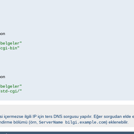
on

/belgeler"
/cgi-bin"
on

/belgeler"
/std-cgi/"
 içermezse ilgili IP için ters DNS sorgusu yapılır. Eğer sorgudan elde 
endirme bölümü (örn,
) eklenebilir.
ServerName bilgi.example.com