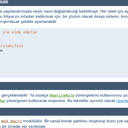
lmak
e yapılandırmada neyin nasıl değiştirileceği belirtilmişti. Her istek için 
tiyacını ortadan kaldırmak için, bir çözüm olarak dosya sistemi, konak
ıştırılacak şekilde ayarlanabilir.
u ile elde edelim
ırılabilsin
gerçeklenebilir. Ya basitçe
yönergelerini kullanırsınız y
RewriteRule
yönergesini kullanarak erişirsiniz. Bu teknikler ayrıntılı olarak
rewrit
Map
k
modülüdür. Bir sanal konak şablonu oluşturup bunu çok sa
mod_macro
ir örneğe yer verilmiştir.