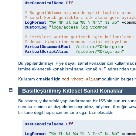
UseCanonicalName
Off
# Bu günlükleme biçiminde split-logfile aracı
# sanal konak günlükleri ilk alana göre ayrış
LogFormat
"%V %h %l %u %t \"%r\" %s %b"
CustomLog
"logs/access_log vcommon"
# istekleri yerine getirmek için kullanılacak
# dosya isimlerine sunucu ismini ekleyelim
VirtualDocumentRoot
"/siteler/%0/belgeler"
VirtualScriptAlias
"/siteler/%0/cgi-bin"
Bu yapılandırmayı IP’ye dayalı sanal konaklar için kullanmak 
ismine eklenecek konak ismi sanal konağın IP adresinden türet
Kullanım örnekleri için
modülünün belgesin
mod_vhost_alias
Basitleştirilmiş Kitlesel Sanal Konaklar
Bu sistem, yukarıdaki yapılandırmanın bir ISS’nin sunucusun
sunucu isminin alt dizgelerini seçebiliriz, böylece, örneğin
www
bir tane değil hepsi için bir tane
olacaktır.
cgi-bin
UseCanonicalName
Off
LogFormat
"%V %h %l %u %t \"%r\" %s %b"