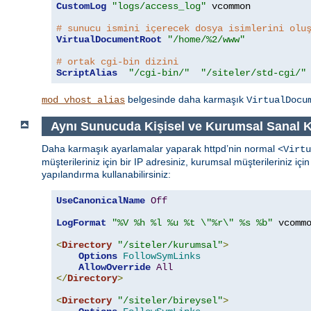
CustomLog
"logs/access_log"
 vcommon

# sunucu ismini içerecek dosya isimlerini olu
VirtualDocumentRoot
"/home/%2/www"
# ortak cgi-bin dizini
ScriptAlias
"/cgi-bin/"
"/siteler/std-cgi/"
belgesinde daha karmaşık
mod_vhost_alias
VirtualDocu
Aynı Sunucuda Kişisel ve Kurumsal Sanal 
Daha karmaşık ayarlamalar yaparak httpd’nin normal
<Virtu
müşterileriniz için bir IP adresiniz, kurumsal müşterileriniz iç
yapılandırma kullanabilirsiniz:
UseCanonicalName
Off
LogFormat
"%V %h %l %u %t \"%r\" %s %b"
 vcommo
<
Directory
"/siteler/kurumsal"
>
Options
FollowSymLinks
AllowOverride
All
</
Directory
>
<
Directory
"/siteler/bireysel"
>