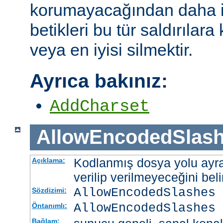
korumayacağından daha i
betikleri bu tür saldırılar
veya en iyisi silmektir.
Ayrıca bakınız:
AddCharset
AllowEncodedSlas
Kodlanmış dosya yolu ayrac
Açıklama:
verilip verilmeyeceğini belir
AllowEncodedSlashes 
Sözdizimi:
AllowEncodedSlashes 
Öntanımlı:
Bağlam: