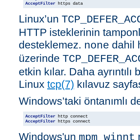
AcceptFilter
 https data
Linux’un
TCP_DEFER_AC
HTTP isteklerinin tampon
desteklemez.
dahil 
none
üzerinde
TCP_DEFER_AC
etkin kılar. Daha ayrıntılı 
Linux
tcp(7)
kılavuz sayfa
Windows’taki öntanımlı de
AcceptFilter
AcceptFilter
 https connect
Windows'un
mpm_winnt