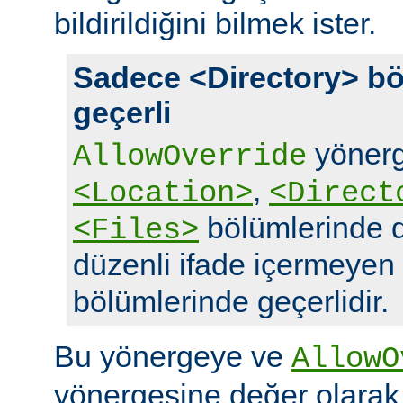
bildirildiğini bilmek ister.
Sadece <Directory> bö
geçerli
yönerg
AllowOverride
,
<Location>
<Direct
bölümlerinde d
<Files>
düzenli ifade içermeyen
bölümlerinde geçerlidir.
Bu yönergeye ve
AllowO
yönergesine değer olara