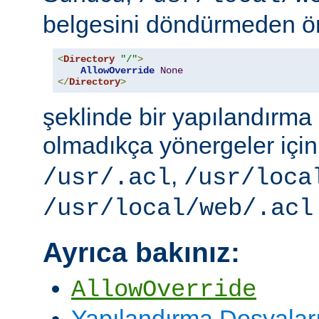
belgesini döndürmeden ö
<
Directory
"/"
>
AllowOverride
None
</
Directory
>
şeklinde bir yapılandırma i
olmadıkça yönergeler içi
,
/usr/.acl
/usr/loca
/usr/local/web/.acl
Ayrıca bakınız:
AllowOverride
Yapılandırma Dosyalar