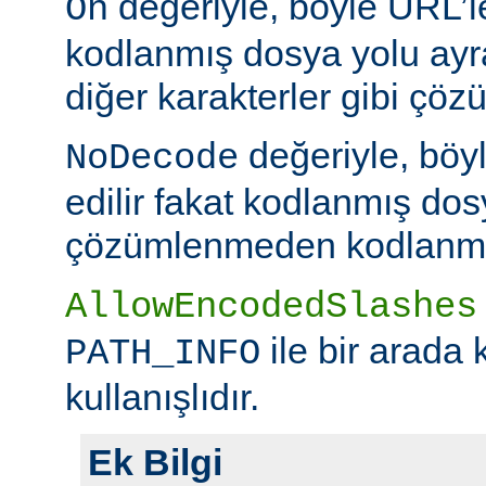
değeriyle, böyle URL’le
On
kodlanmış dosya yolu ayr
diğer karakterler gibi çöz
değeriyle, böy
NoDecode
edilir fakat kodlanmış dos
çözümlenmeden kodlanmış 
AllowEncodedSlashes
ile bir arada 
PATH_INFO
kullanışlıdır.
Ek Bilgi