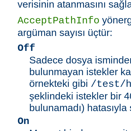
verisinin atanmasını sağla
yönerg
AcceptPathInfo
argüman sayısı üçtür:
Off
Sadece dosya isminden 
bulunmayan istekler kab
örnekteki gibi
/test/
şeklindeki istekler bir
bulunamadı) hatasıyla 
On