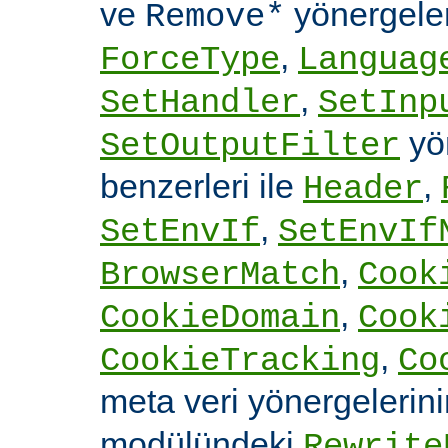
ve
yönergele
Remove*
,
ForceType
Languag
,
SetHandler
SetInp
yön
SetOutputFilter
benzerleri ile
,
Header
,
SetEnvIf
SetEnvIf
,
BrowserMatch
Cook
,
CookieDomain
Cook
,
CookieTracking
Co
meta veri yönergelerin
modülündeki
Rewrite