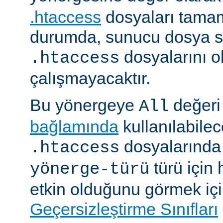
.htaccess
dosyaları tamam
durumda, sunucu dosya si
dosyalarını 
.htaccess
çalışmayacaktır.
Bu yönergeye
değeri 
All
bağlamında
kullanılabile
dosyalarında i
.htaccess
türü için
yönerge-türü
etkin olduğunu görmek iç
Geçersizleştirme Sınıfları