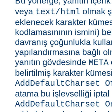
Bu yönerge, yanıtın içerik
veya
olmak şa
text/html
eklenecek karakter kümesi
kodlamasınının ismini) beli
davranış çoğunlukla kulla
yapılandırmasına bağlı olm
yanıtın gövdesinde
META
belirtilmiş karakter kümesi
AddDefaultCharset O
atama bu işlevselliği iptal
AddDefaultCharset O