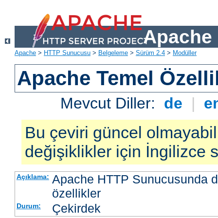
Apache 
Apache
>
HTTP Sunucusu
>
Belgeleme
>
Sürüm 2.4
>
Modüller
Apache Temel Özellik
Mevcut Diller:
de
|
e
Bu çeviri güncel olmayabil
değişiklikler için İngilizce
Apache HTTP Sunucusunda da
Açıklama:
özellikler
Çekirdek
Durum: