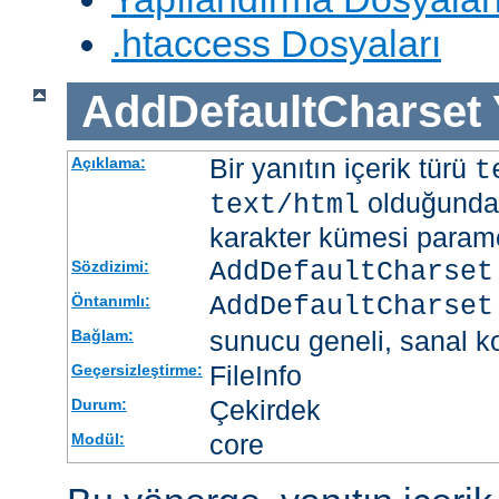
.htaccess Dosyaları
AddDefaultCharset
Bir yanıtın içerik türü
Açıklama:
t
olduğunda 
text/html
karakter kümesi paramet
AddDefaultCharset
Sözdizimi:
AddDefaultCharset
Öntanımlı:
sunucu geneli, sanal ko
Bağlam:
FileInfo
Geçersizleştirme:
Çekirdek
Durum:
core
Modül: