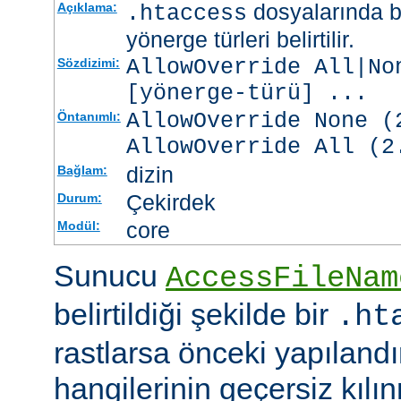
dosyalarında b
Açıklama:
.htaccess
yönerge türleri belirtilir.
AllowOverride All|No
Sözdizimi:
[
yönerge-türü
] ...
AllowOverride None (
Öntanımlı:
AllowOverride All (2
dizin
Bağlam:
Çekirdek
Durum:
core
Modül:
Sunucu
AccessFileNam
belirtildiği şekilde bir
.ht
rastlarsa önceki yapıland
hangilerinin geçersiz kıl