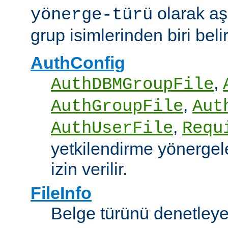
olarak aş
yönerge-türü
grup isimlerinden biri belirt
AuthConfig
,
AuthDBMGroupFile
,
AuthGroupFile
Aut
,
AuthUserFile
Requ
yetkilendirme yönergele
izin verilir.
FileInfo
Belge türünü denetley