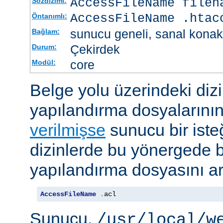
AccessFileName
filen
Sözdizimi:
AccessFileName .htac
Öntanımlı:
sunucu geneli, sanal konak
Bağlam:
Çekirdek
Durum:
core
Modül:
Belge yolu üzerindeki dizi
yapılandırma dosyalarını
verilmişse
sunucu bir iste
dizinlerde bu yönergede be
yapılandırma dosyasını ar
AccessFileName
.
acl
Sunucu,
/usr/local/w