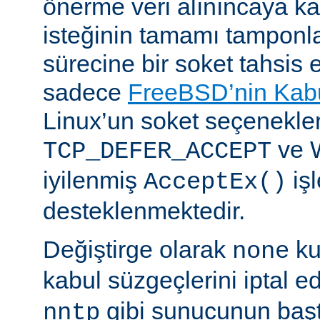
önerme veri alınıncaya 
isteğinin tamamı tampon
sürecine bir soket tahsis 
sadece
FreeBSD’nin Kabu
Linux’un soket seçenekle
ve 
TCP_DEFER_ACCEPT
iyilenmiş
işl
AcceptEx()
desteklenmektedir.
Değiştirge olarak
ku
none
kabul süzgeçlerini iptal e
gibi sunucunun başta
nntp