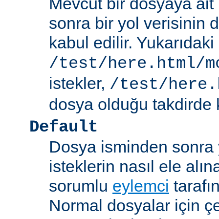
Mevcut bir dosyaya ait
sonra bir yol verisinin de
kabul edilir. Yukarıdaki
/test/here.html/m
istekler,
/test/here.
dosya olduğu takdirde k
Default
Dosya isminden sonra yo
isteklerin nasıl ele alı
sorumlu
eylemci
tarafı
Normal dosyalar için ç