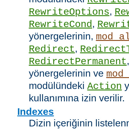
,
RewriteOptions
Re
,
RewriteCond
Rewri
yönergelerinin,
mod_a
,
Redirect
Redirect
RedirectPermanent
yönergelerinin ve
mod
modülündeki
y
Action
kullanımına izin verilir.
Indexes
Dizin içeriğinin listel