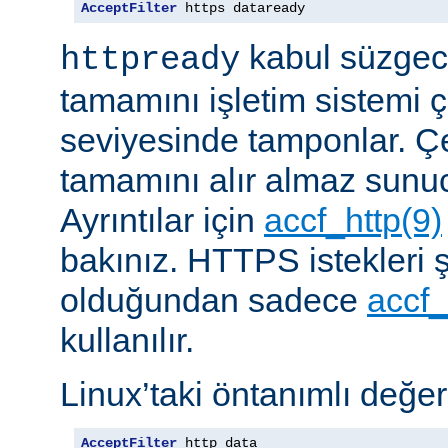
AcceptFilter
 https dataready
kabul süzgeci
httpready
tamamını işletim sistemi ç
seviyesinde tamponlar. Çe
tamamını alır almaz sunu
Ayrıntılar için
accf_http(9)
bakınız. HTTPS istekleri ş
olduğundan sadece
accf_
kullanılır.
Linux’taki öntanımlı değer
AcceptFilter