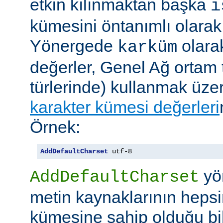
etkin kılınmaktan başka
i
kümesini öntanımlı olarak 
Yönergede
olarak
karküm
değerler, Genel Ağ ortam 
türlerinde) kullanmak üze
karakter kümesi değerleri
Örnek:
AddDefaultCharset
 utf-8
yö
AddDefaultCharset
metin kaynaklarının hepsi
kümesine sahip olduğu bil