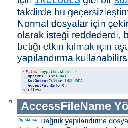
INCLUDES
takdirde bu geçersizleştir
Normal dosyalar için çek
olarak isteği reddederdi, 
betiği etkin kılmak için aş
yapılandırma kullanabilirs
<
Files
"mypaths.shtml"
>
Options
+Includes
SetOutputFilter
INCLUDES
AcceptPathInfo
On
</
Files
>
AccessFileName
Yö
Dağıtık yapılandırma dosyası
Açıklama: