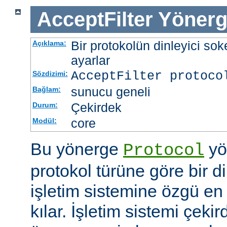
AcceptFilter
Yönerg
Bir protokolün dinleyici soke
Açıklama:
ayarlar
AcceptFilter
protoco
Sözdizimi:
sunucu geneli
Bağlam:
Çekirdek
Durum:
core
Modül:
Bu yönerge
yö
Protocol
protokol türüne göre bir d
işletim sistemine özgü en 
kılar. İşletim sistemi çekir