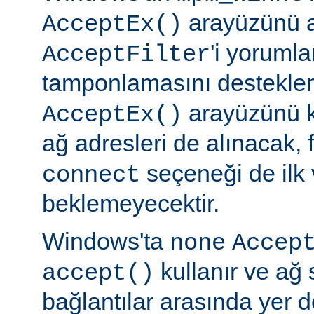
arayüzünü a
AcceptEx()
'i yorumla
AcceptFilter
tamponlamasını destekl
arayüzünü k
AcceptEx()
ağ adresleri de alınacak, 
seçeneği de ilk 
connect
beklemeyecektir.
Windows'ta
none
Accep
kullanır ve ağ 
accept()
bağlantılar arasında yer 