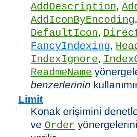
,
AddDescription
Ad
AddIconByEncoding
,
DefaultIcon
Direc
,
FancyIndexing
Hea
,
IndexIgnore
Index
yönergel
ReadmeName
benzerlerinin
kullanımına
Limit
Konak erişimini denet
ve
yönergelerini
Order