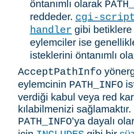
öntanımlı olarak
PATH
reddeder.
cgi-scrip
gibi betikler
handler
eylemciler ise genellik
isteklerini öntanımlı ol
yönerge
AcceptPathInfo
eylemcinin
is
PATH_INFO
verdiği kabul veya red kar
kılabilmenizi sağlamaktır.
’ya dayalı ola
PATH_INFO
için
gibi bir
sü