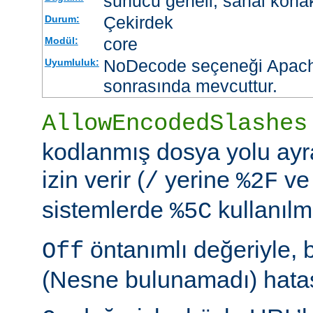
sunucu geneli, sanal kona
Çekirdek
Durum:
core
Modül:
NoDecode seçeneği Apache
Uyumluluk:
sonrasında mevcuttur.
AllowEncodedSlashes
kodlanmış dosya yolu ayr
izin verir (
yerine
ve
/
%2F
sistemlerde
kullanılm
%5C
öntanımlı değeriyle, 
Off
(Nesne bulunamadı) hatası