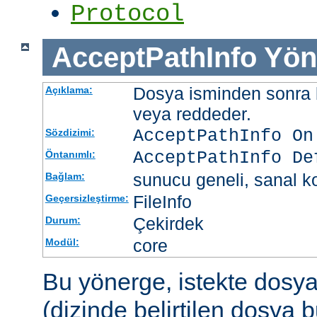
Protocol
AcceptPathInfo
Yön
Dosya isminden sonra be
Açıklama:
veya reddeder.
AcceptPathInfo On
Sözdizimi:
AcceptPathInfo De
Öntanımlı:
sunucu geneli, sanal ko
Bağlam:
FileInfo
Geçersizleştirme:
Çekirdek
Durum:
core
Modül:
Bu yönerge, istekte dosy
(dizinde belirtilen dosya 