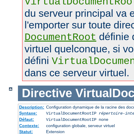
VirtualDocumentRoo
du serveur principal va 
l'emporter sur toute dire
définie 
DocumentRoot
virtuel quelconque, si v
défini
VirtualDocume
dans ce serveur virtuel.
Directive
VirtualDo
Description:
Configuration dynamique de la racine des doc
Syntaxe:
VirtualDocumentRootIP
répertoire-int
Défaut:
VirtualDocumentRootIP none
Contexte:
configuration globale, serveur virtuel
Statut:
Extension