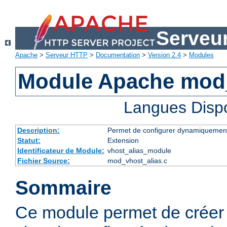
Serveu
Apache
>
Serveur HTTP
>
Documentation
>
Version 2.4
>
Modules
Module Apache mod_
Langues Disp
Description:
Permet de configurer dynamiquement
Statut:
Extension
Identificateur de Module:
vhost_alias_module
Fichier Source:
mod_vhost_alias.c
Sommaire
Ce module permet de créer