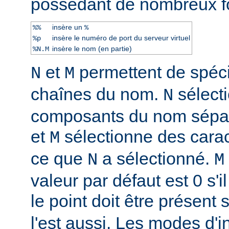
possèdant de nombreux f
insère un
%%
%
insère le numéro de port du serveur virtuel
%p
insère le nom (en partie)
%N.M
et
permettent de spéci
N
M
chaînes du nom.
sélect
N
composants du nom sépar
et
sélectionne des caract
M
ce que
a sélectionné.
N
M
valeur par défaut est 0 s'il
le point doit être présent 
l'est aussi. Les modes d'i