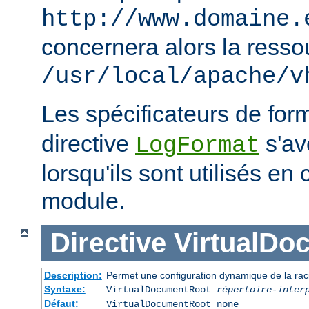
http://www.domaine.
concernera alors la resso
/usr/local/apache/v
Les spécificateurs de for
directive
s'avè
LogFormat
lorsqu'ils sont utilisés en
module.
Directive
VirtualDo
Description:
Permet une configuration dynamique de la rac
Syntaxe:
VirtualDocumentRoot
répertoire-inter
Défaut:
VirtualDocumentRoot none